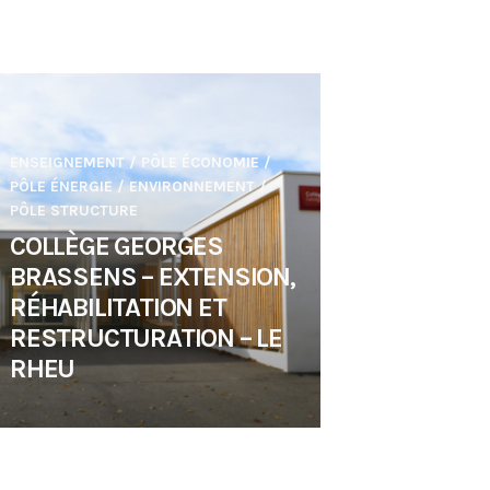
ENSEIGNEMENT
/
PÔLE ÉCONOMIE
/
PÔLE ÉNERGIE / ENVIRONNEMENT
/
PÔLE STRUCTURE
COLLÈGE GEORGES
BRASSENS – EXTENSION,
RÉHABILITATION ET
RESTRUCTURATION – LE
RHEU