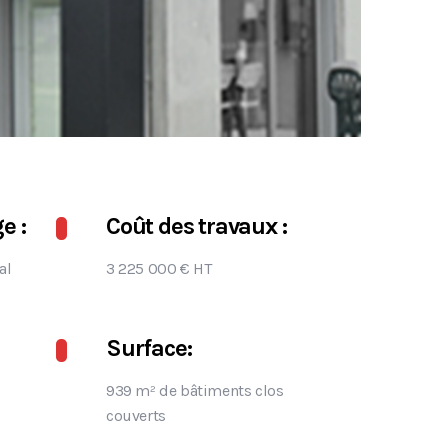
e :
Coût des travaux :
al
3 225 000 € HT
Surface:
939 m² de bâtiments clos
couverts