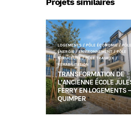
Projets similaires
LOGEMENTS
/
PÔLE ÉCONOMIE
/
PÔL
ÉNERGIE / ENVIRONNEMENT
/
PÔLE
STRUCTURE
/
PÔLE TRAVAUX
/
REHABILITATION
TRANSFORMATION DE
L’ANCIENNE ÉCOLE JULE
FERRY EN LOGEMENTS 
QUIMPER