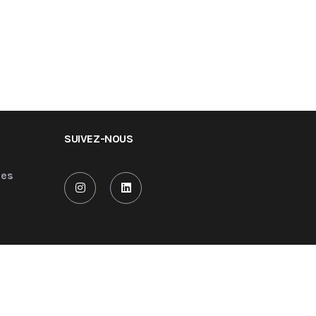
SUIVEZ-NOUS
les
Site réalisé et propulsé par
serif