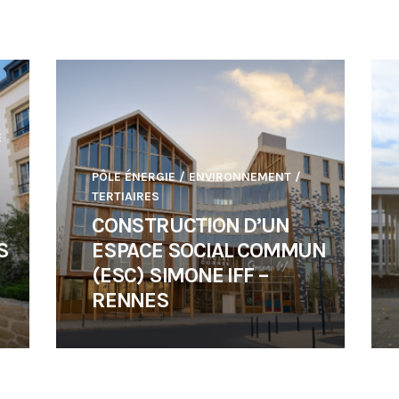
E
PÔLE ÉNERGIE / ENVIRONNEMENT
/
TERTIAIRES
CONSTRUCTION D’UN
S
ESPACE SOCIAL COMMUN
–
(ESC) SIMONE IFF –
RENNES