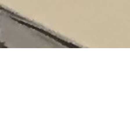
Composé de 9 personnes, le pôle économie est garant du
respect de l’enveloppe financière en tenant compte de
l’ensemble des spécifiés du projet (budgétaires,
architecturaux, techniques, environnementaux,
géographiques, ….).
Il intervient dès le démarrage des études et collabore
constamment avec les différents intervenants (Maîtres
d’Ouvrage, Maîtrise d’œuvre, entreprises, …).