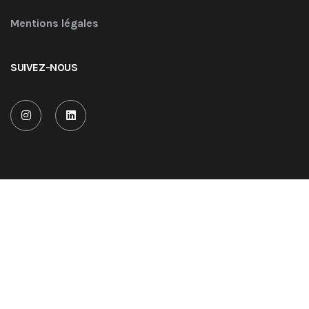
Mentions légales
SUIVEZ-NOUS
COPYRIGHT © 2022 AUAS Ingénierie. TOUS DROITS RÉSERVÉS
Site réalisé et propulsé par
serif