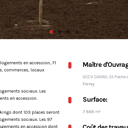
logements en accession, 71
Maître d'Ouvrag
ce, commerces, locaux
SCCV DAVRIL St Pierre 
Perray
 logements sociaux. Les
ents en accession.
Surface:
7 889 m²
rkings dont 103 places seront
ogements sociaux. Les 97
Coût des travau
 logements en accession dont