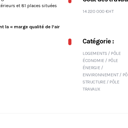
rieurs et 81 places situées
14 220 000 €HT
t la « marge qualité de l’air
Catégorie :
LOGEMENTS
/
PÔLE
ÉCONOMIE
/
PÔLE
ÉNERGIE /
ENVIRONNEMENT
/
PÔ
STRUCTURE
/
PÔLE
TRAVAUX