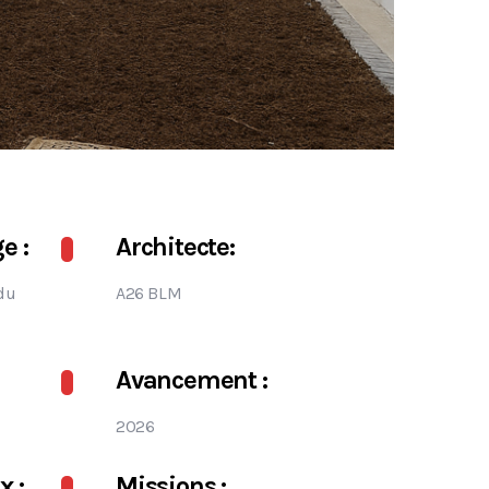
e :
Architecte:
du
A26 BLM
Avancement :
2026
x :
Missions :