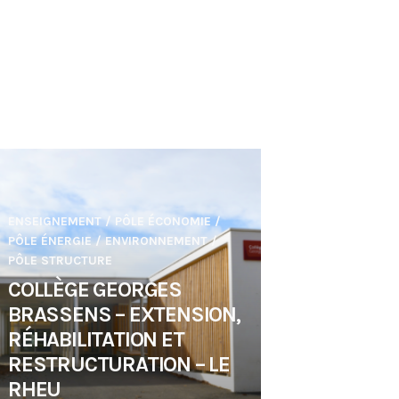
ENSEIGNEMENT
/
PÔLE ÉCONOMIE
/
PÔLE ÉNERGIE / ENVIRONNEMENT
/
PÔLE STRUCTURE
COLLÈGE GEORGES
BRASSENS – EXTENSION,
RÉHABILITATION ET
RESTRUCTURATION – LE
RHEU