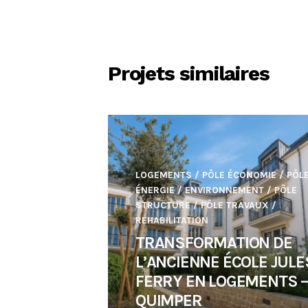
Projets similaires
LOGEMENTS
/
PÔLE ÉCONOMIE
/
PÔL
ÉNERGIE / ENVIRONNEMENT
/
PÔLE
STRUCTURE
/
PÔLE TRAVAUX
/
REHABILITATION
TRANSFORMATION DE
L’ANCIENNE ÉCOLE JULE
FERRY EN LOGEMENTS 
QUIMPER