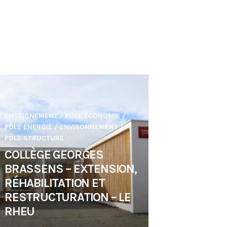
ENSEIGNEMENT
/
PÔLE ÉCONOMIE
/
PÔLE ÉNERGIE / ENVIRONNEMENT
/
PÔLE STRUCTURE
COLLÈGE GEORGES
BRASSENS – EXTENSION,
RÉHABILITATION ET
RESTRUCTURATION – LE
RHEU