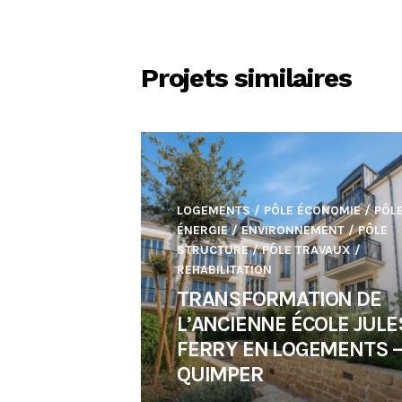
Projets similaires
LOGEMENTS
/
PÔLE ÉCONOMIE
/
PÔL
ÉNERGIE / ENVIRONNEMENT
/
PÔLE
STRUCTURE
/
PÔLE TRAVAUX
/
REHABILITATION
TRANSFORMATION DE
L’ANCIENNE ÉCOLE JULE
FERRY EN LOGEMENTS 
QUIMPER