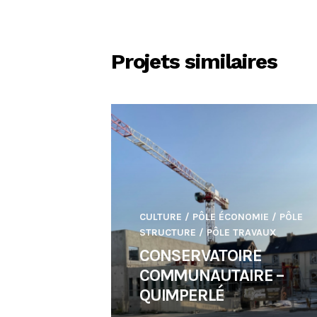
Projets similaires
CULTURE
/
PÔLE ÉCONOMIE
/
PÔLE
STRUCTURE
/
PÔLE TRAVAUX
CONSERVATOIRE
COMMUNAUTAIRE –
QUIMPERLÉ