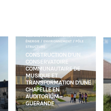
CULTURE
/
PÔLE ÉCONOMIE
/
PÔLE
ÉNERGIE / ENVIRONNEMENT
/
PÔLE
STRUCTURE
CONSTRUCTION D’UN
CONSERVATOIRE
COMMUNAUTAIRE DE
MUSIQUE ET
TRANSFORMATION D’UNE
CHAPELLE EN
AUDITORIUM –
GUERANDE