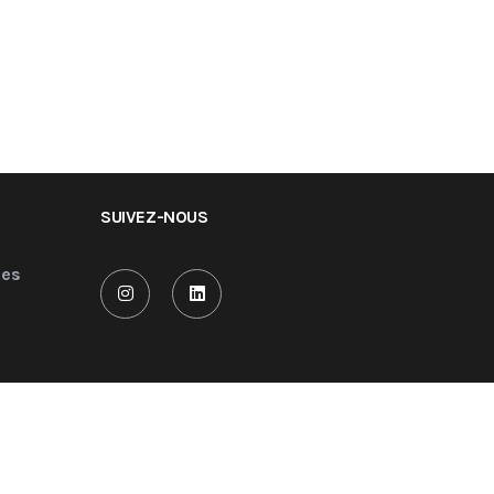
SUIVEZ-NOUS
les
Site réalisé et propulsé par
serif