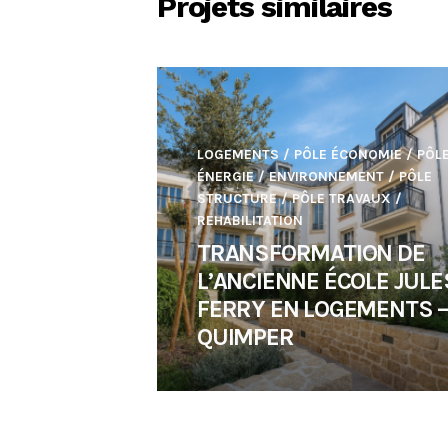
Projets similaires
LOGEMENTS
/
PÔLE ÉCONOMIE
/
PÔL
ÉNERGIE / ENVIRONNEMENT
/
PÔLE
STRUCTURE
/
PÔLE TRAVAUX
/
REHABILITATION
TRANSFORMATION DE
L’ANCIENNE ÉCOLE JULE
FERRY EN LOGEMENTS 
QUIMPER