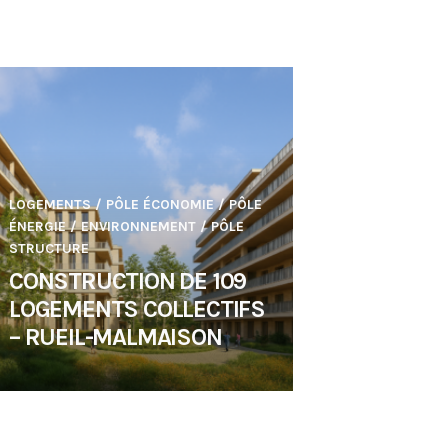
LOGEMENTS
/
PÔLE ÉCONOMIE
/
PÔLE
ÉNERGIE / ENVIRONNEMENT
/
PÔLE
STRUCTURE
CONSTRUCTION DE 109
LOGEMENTS COLLECTIFS
– RUEIL-MALMAISON