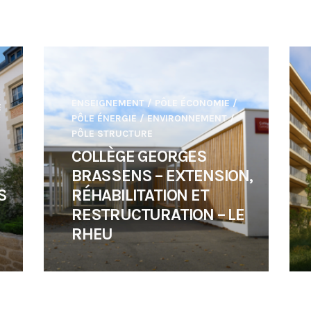
ENSEIGNEMENT
/
PÔLE ÉCONOMIE
/
E
PÔLE ÉNERGIE / ENVIRONNEMENT
/
PÔLE STRUCTURE
COLLÈGE GEORGES
BRASSENS – EXTENSION,
S
RÉHABILITATION ET
–
RESTRUCTURATION – LE
RHEU