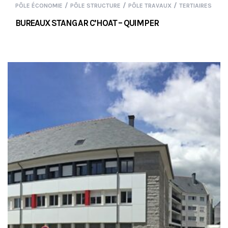
/
/
/
PÔLE ÉCONOMIE
PÔLE STRUCTURE
PÔLE TRAVAUX
TERTIAIRES
BUREAUX STANG AR C’HOAT – QUIMPER