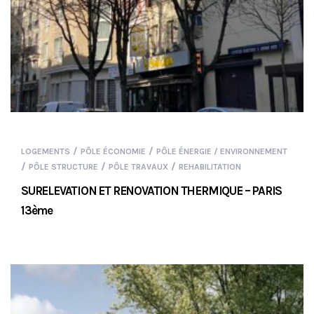
/
/
LOGEMENTS
PÔLE ÉCONOMIE
PÔLE ÉNERGIE / ENVIRONNEMENT
/
/
/
PÔLE STRUCTURE
PÔLE TRAVAUX
REHABILITATION
SURELEVATION ET RENOVATION THERMIQUE – PARIS
13ème